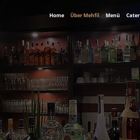
Home
Über Mehfil
Menü
Cater
ehfil
e Esskultur in all ihrer Vielfalt nach Norderstedt zu bringen. Von 
e Seele Indiens näherzubringen. Mehfil ist mehr als ein Restaurant
Werden Sie Partner