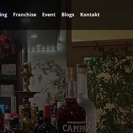
ing
Franchise
Event
Blogs
Kontakt
Nord- bis Südindien vereinen wir regionale
 – es ist ein Stück Heimat in der Ferne.