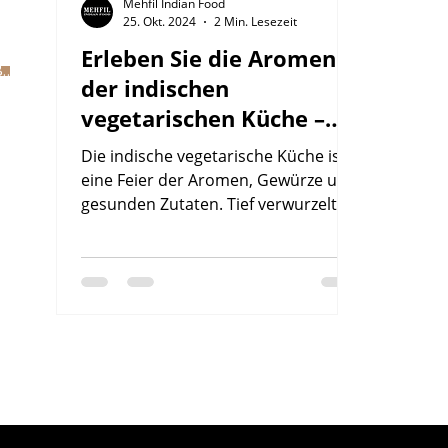
Mehfil Indian Food
25. Okt. 2024
2 Min. Lesezeit
Erleben Sie die Aromen
Bestellen
der indischen
vegetarischen Küche –
Ein Fest der Tradition
Die indische vegetarische Küche ist
und Gewürze
eine Feier der Aromen, Gewürze und
gesunden Zutaten. Tief verwurzelt in
reichen Traditionen, zeigen...