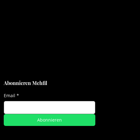
Adresse
Quickborner Strasse 50, 22844
Norderstedt
Mo.-Fr. : 12:00 bis 15:00 Uhr
17:00 bis 22:00 Uhr
Sa.-So. : 12:00 bis 22:00 Uhr ( auch
Feiertage )
Rufen Sie uns an
+49 40 30982020
Email
info@mehfil-indian-food.de
Abonnieren Mehfil
Email
*
Abonnieren