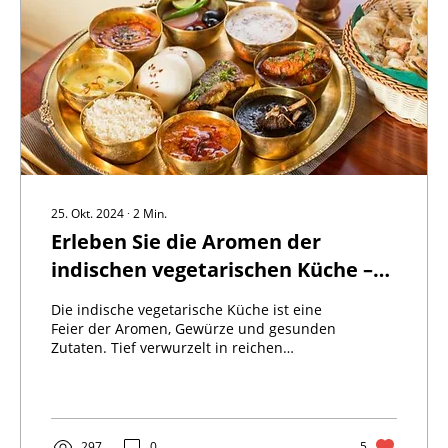
25. Okt. 2024
∙
2
Min.
Erleben Sie die Aromen der
indischen vegetarischen Küche –
Ein Fest der Tradition und
Die indische vegetarische Küche ist eine
Gewürze
Feier der Aromen, Gewürze und gesunden
Zutaten. Tief verwurzelt in reichen
Traditionen, zeigen...
297
0
5