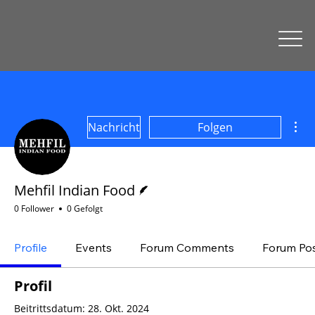
Wei
Nachricht
Folgen
Autor
Mehfil Indian Food
0 Follower
0 Gefolgt
Profile
Events
Forum Comments
Forum Po
Profil
Beitrittsdatum: 28. Okt. 2024