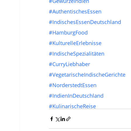
#GewürzeIndien
#AuthentischesEssen
#IndischesEssenDeutschland
#HamburgFood
#KulturelleErlebnisse
#IndischeSpezialitäten
#CurryLiebhaber
#VegetarischeIndischeGerichte
#NorderstedtEssen
#IndienInDeutschland
#KulinarischeReise